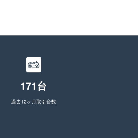
171台
過去12ヶ月取引台数