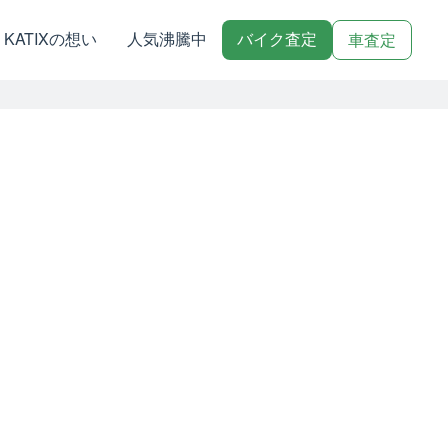
KATIXの想い
人気沸騰中
バイク査定
車査定