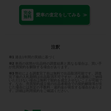
完全
愛車の査定をしてみる ≫
無料
注釈
※1
過去1年間の実績に基づく
※2
車両の状態が出品時の調査結果と異なる場合は、買い手
が売買契約を解除する場合があります。
※3
弊社による調査完了前は無料で出品取消可能です。調査
完了後の入札期間は出品取消不可ですが、入札価格にご納得
いただけない場合は無料で契約を成立させないことが可能で
す。なお、売買契約成立後の出品者都合での契約解除等が生
じた場合には所定の手数料・違約金が発生する場合がありま
す。詳細は利用規約をご確認ください。