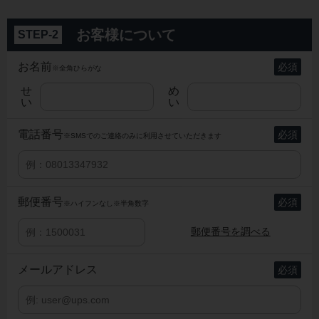
お客様について
STEP-2
お名前
※全角ひらがな
せ
め
い
い
電話番号
※SMSでのご連絡のみに利用させていただきます
郵便番号
※ハイフンなし
※半角数字
郵便番号を調べる
メール
アドレス