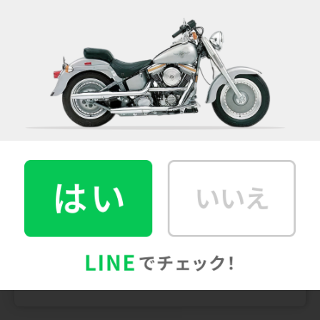
バイク写真をもとに
見積依頼後、現車査定が必要
期間内で
一発入札
平均2社〜3社
の比較
※2022年度のカチエックスとバイク比較ドットコムの比較
※カチエックス：189台/バイク比較ドットコム：39台の実績から