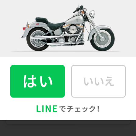
バイク写真をもとに
見積依頼後、現車査定が必要
期間内で
一発入札
平均2社〜3社
の比較
※2022年度のカチエックスとバイク比較ドットコムの比較
※カチエックス：189台/バイク比較ドットコム：39台の実績から