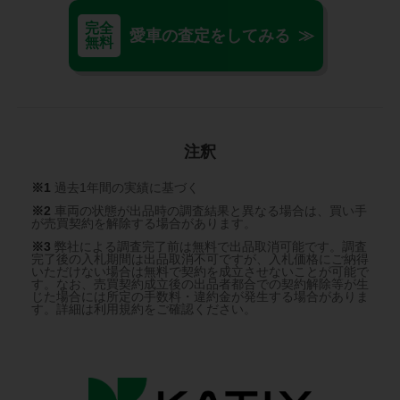
完全
愛車の査定をしてみる ≫
無料
注釈
※1
過去1年間の実績に基づく
※2
車両の状態が出品時の調査結果と異なる場合は、買い手
が売買契約を解除する場合があります。
※3
弊社による調査完了前は無料で出品取消可能です。調査
完了後の入札期間は出品取消不可ですが、入札価格にご納得
いただけない場合は無料で契約を成立させないことが可能で
す。なお、売買契約成立後の出品者都合での契約解除等が生
じた場合には所定の手数料・違約金が発生する場合がありま
す。詳細は利用規約をご確認ください。