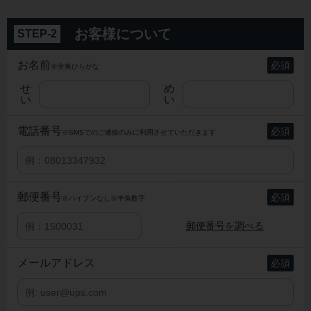
お客様について
STEP-2
お名前
※全角ひらがな
せ
め
い
い
電話番号
※SMSでのご連絡のみに利用させていただきます
郵便番号
※ハイフンなし
※半角数字
郵便番号を調べる
メール
アドレス