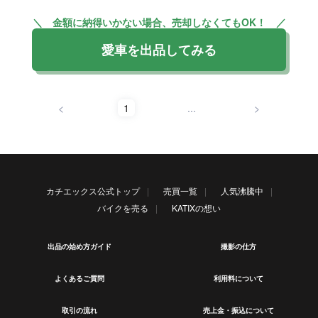
＼ 金額に納得いかない場合、売却しなくてもOK！ ／
愛車を出品してみる
<
1
...
>
カチエックス公式トップ
売買一覧
人気沸騰中
バイクを売る
KATIXの想い
出品の始め方ガイド
撮影の仕方
よくあるご質問
利用料について
取引の流れ
売上金・振込について