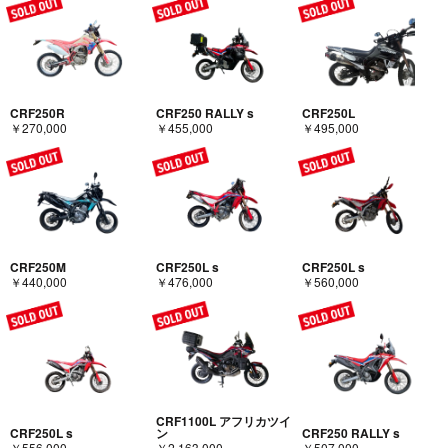
CRF250R
CRF250 RALLY s
CRF250L
￥270,000
￥455,000
￥495,000
CRF250M
CRF250L s
CRF250L s
￥440,000
￥476,000
￥560,000
CRF1100L アフリカツイ
CRF250L s
ン
CRF250 RALLY s
￥556,000
￥2,163,000
￥507,000