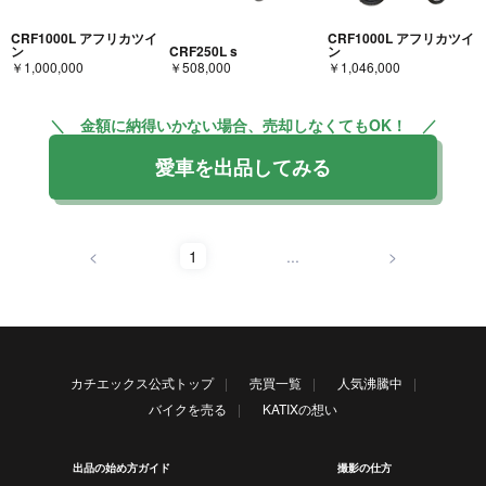
CRF1000L アフリカツイ
CRF1000L アフリカツイ
ン
CRF250L s
ン
￥1,000,000
￥508,000
￥1,046,000
＼ 金額に納得いかない場合、売却しなくてもOK！ ／
愛車を出品してみる
<
1
...
>
カチエックス公式トップ
売買一覧
人気沸騰中
バイクを売る
KATIXの想い
出品の始め方ガイド
撮影の仕方