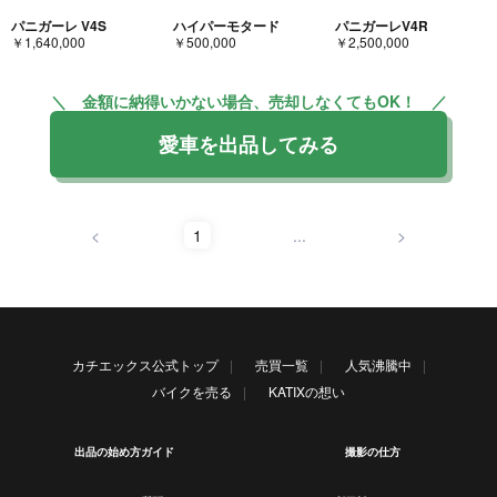
パニガーレ V4S
ハイパーモタード
パニガーレV4R
￥1,640,000
￥500,000
￥2,500,000
＼ 金額に納得いかない場合、売却しなくてもOK！ ／
愛車を出品してみる
<
1
...
>
カチエックス公式トップ
売買一覧
人気沸騰中
バイクを売る
KATIXの想い
出品の始め方ガイド
撮影の仕方