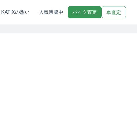
KATIXの想い
人気沸騰中
バイク査定
車査定