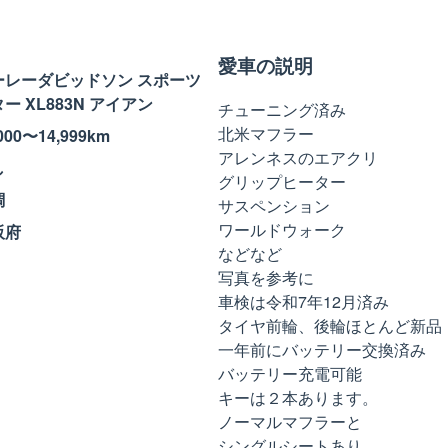
愛車の説明
ーレーダビッドソン スポーツ
ー XL883N アイアン
チューニング済み
北米マフラー
,000〜14,999km
アレンネスのエアクリ
し
グリップヒーター
調
サスペンション
ワールドウォーク
阪府
などなど
写真を参考に
車検は令和7年12月済み
タイヤ前輪、後輪ほとんど新品
一年前にバッテリー交換済み
バッテリー充電可能
キーは２本あります。
ノーマルマフラーと
シングルシートあり