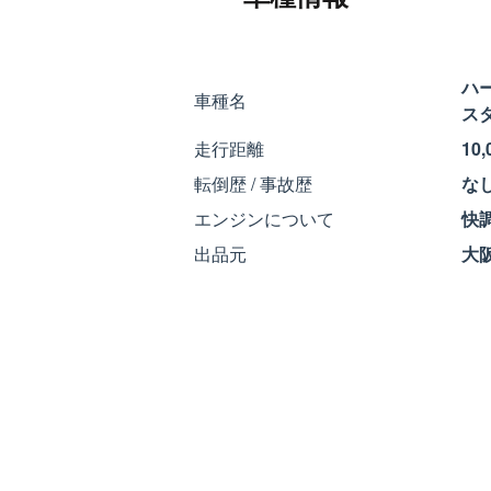
ハ
車種名
スタ
走行距離
10
転倒歴 / 事故歴
な
エンジンについて
快
出品元
大