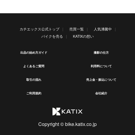
カチエックス公式トップ
売買一覧
人気沸騰中
バイクを売る
KATIXの想い
出品の始め方ガイド
撮影の仕方
よくあるご質問
利用料について
取引の流れ
売上金・振込について
ご利用規約
会社紹介
Copyright © bike.katix.co.jp