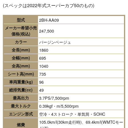
(スペックは2022年式スーパーカブ50のもの)
型式
2BH-AA09
メーカー希望小売
247,500
価格(税込)
カラー
バージンベージュ
全長(mm)
1860
全幅(mm)
695
全高(mm)
1040
シート高(mm)
735
車両重量(kg)
96
総排気量(cc)
49
最高出力
3.7PS/7,500rpm
最大トルク
0.39kgf・m/5,500rpm
エンジン形式
空冷・4ストローク・単気筒・SOHC
105.0km/l(30km走行時)、69.4km/l(WMTCモー
燃費
ド値)