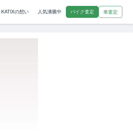
KATIXの想い
人気沸騰中
バイク査定
車査定