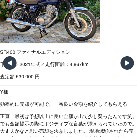
クロスカブ110
千葉県／2021年式／走行距離：2,841km
査定額
286,000
円
H様
バイク業者との面倒な連絡が無くて楽だった
以前、一括出張査定を使ったときに電話の嵐でウンザリしまし
て…「うちなら他社より〇万円高く買い取れますよ」と色んな
業者に言われて、よく分からなくなりました笑。 でもカチエ