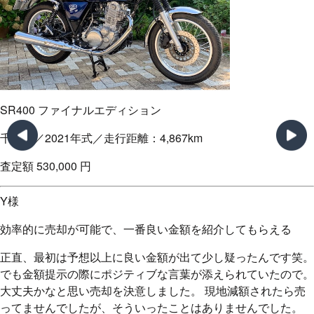
クロスカブ110
千葉県／2021年式／走行距離：2,841km
査定額
286,000
円
H様
バイク業者との面倒な連絡が無くて楽だった
以前、一括出張査定を使ったときに電話の嵐でウンザリしまし
て…「うちなら他社より〇万円高く買い取れますよ」と色んな
業者に言われて、よく分からなくなりました笑。 でもカチエ
ックスさんの場合は、落札が完了するまでカチエックスの担当